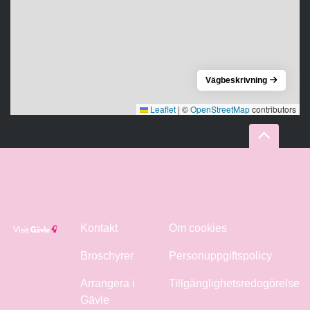
Vägbeskrivning
Leaflet
|
©
OpenStreetMap
contributors
Kontakt
Om cookies
Broschyrer
Personuppgiftspolicy
Arrangera i
Tillgänglighetsredogörelse
Gävle