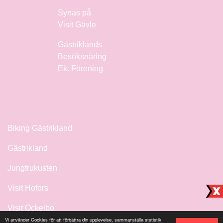
Synas på
Visit Gävle
Gästriklands
Besöksnäring
Ek. Förening
Biking Gästrikland
Gästrikland
Jungfrukusten
Visit Hofors
Visit Ockelbo
Vi använder Cookies för att förbättra din upplevelse, sammanställa statistik