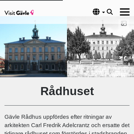
Språk
Rådhuset
Gävle Rådhus uppfördes efter ritningar av
arkitekten Carl Fredrik Adelcrantz och ersatte det
tidigare rådhuset som förstördes i stadsbranden