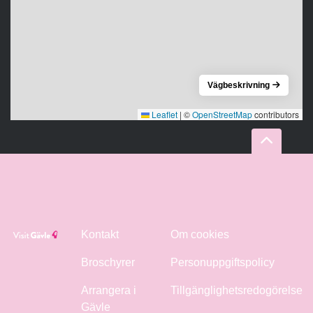
Vägbeskrivning
Leaflet
|
©
OpenStreetMap
contributors
Kontakt
Om cookies
Broschyrer
Personuppgiftspolicy
Arrangera i
Tillgänglighetsredogörelse
Gävle