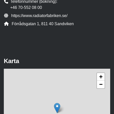
Telefonnummer (bokning)
+46 70-552 08 00
Webbsida:
https://www.radiatorfabriken.se/
Adress:
Förrådsgatan 1, 811 40 Sandviken
Karta
+
−