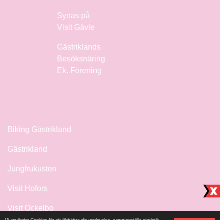
Synas på
Visit Gävle
Gästriklands
Besöksnäring
Ek. Förening
Biking Gästrikland
Gästrikland
Jungfrukusten
Visit Hofors
Visit Ockelbo
Vi använder Cookies för att förbättra din upplevelse, sammanställa statistik