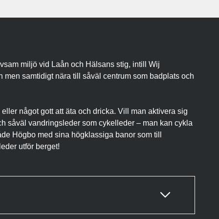
sam miljö vid Laån och Hälsans stig, intill Wij
 men samtidigt nära till såväl centrum som badplats och
ller något gott att äta och dricka. Vill man aktivera sig
e och såväl vandringsleder som cykelleder – man kan cykla
både Högbo med sina högklassiga banor som till
eder utför berget!