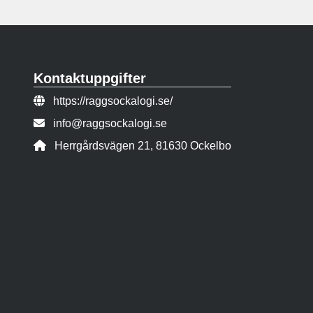
Kontaktuppgifter
Webbsida:
https://raggsockalogi.se/
E-post:
info@raggsockalogi.se
Adress:
Herrgårdsvägen 21, 81630 Ockelbo