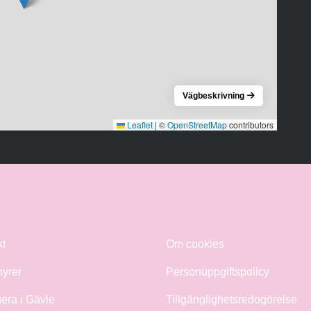
Vägbeskrivning
Leaflet
|
©
OpenStreetMap
contributors
kt
Om cookies
hyrer
Personuppgiftspolicy
era i Gävle
Tillgänglighetsredogörelse