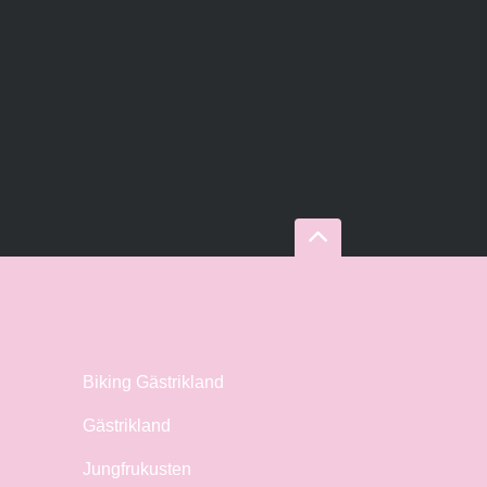
Biking Gästrikland
Gästrikland
Jungfrukusten