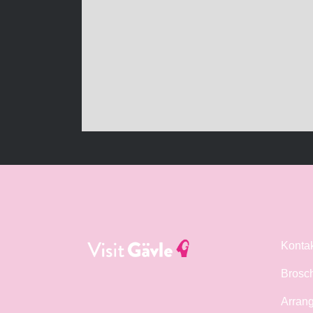
Konta
Brosc
Arrang