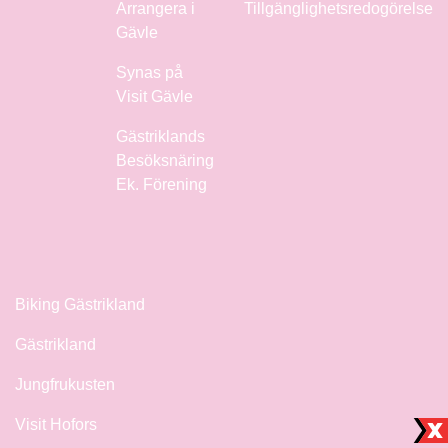
Arrangera i
Tillgänglighetsredogörelse
Gävle
Synas på
Visit Gävle
Gästriklands
Besöksnäring
Ek. Förening
Biking Gästrikland
Gästrikland
Jungfrukusten
Visit Hofors