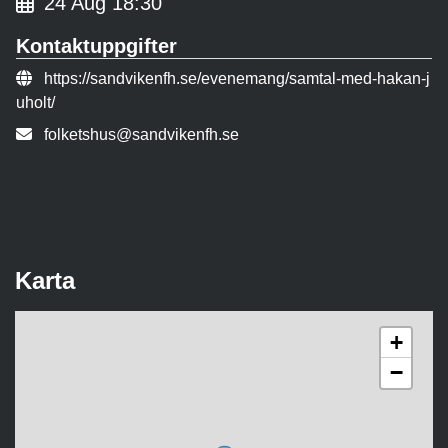
24 Aug 18:30
Kontaktuppgifter
Evenemangslänk:
https://sandvikenfh.se/evenemang/samtal-med-hakan-j
uholt/
E-post:
folketshus@sandvikenfh.se
Karta
+
−