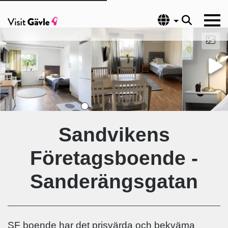
Språk
Sandvikens
Företagsboende -
Sanderängsgatan
SF boende har det prisvärda och bekväma