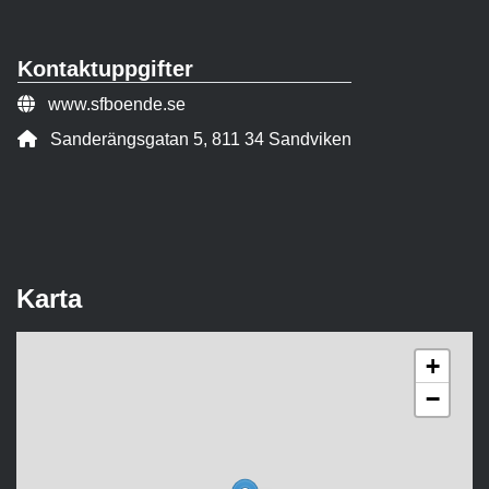
Kontaktuppgifter
Webbsida:
www.sfboende.se
Adress:
Sanderängsgatan 5, 811 34 Sandviken
Karta
+
−