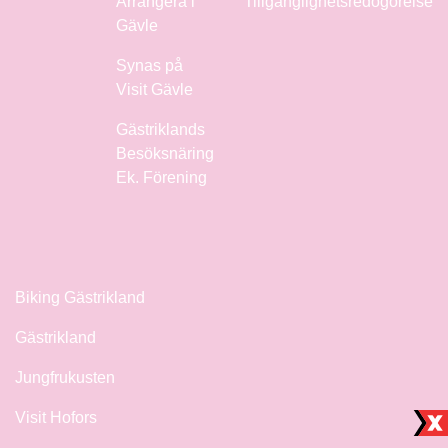
Arrangera i
Tillgänglighetsredogörelse
Gävle
Synas på
Visit Gävle
Gästriklands
Besöksnäring
Ek. Förening
Biking Gästrikland
Gästrikland
Jungfrukusten
Visit Hofors