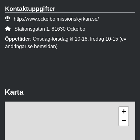
Kontaktuppgifter
Webbsida:
http://www.ockelbo.missionskyrkan.se/
Adress:
Stationsgatan 1, 81630 Ockelbo
Öppettider:
Onsdag-torsdag kl 10-18, fredag 10-15 (ev
ändringar se hemsidan)
Karta
+
−