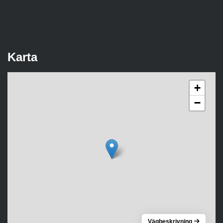
Karta
+
−
Vägbeskrivning