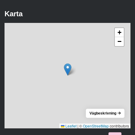
Karta
+
−
Vägbeskrivning
Leaflet
|
©
OpenStreetMap
contributors