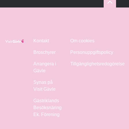
Kontakt
Om cookies
Broschyrer
Personuppgiftspolicy
Arrangera i
Tillgänglighetsredogörelse
Gävle
Synas på
Visit Gävle
Gästriklands
Besöksnäring
Ek. Förening