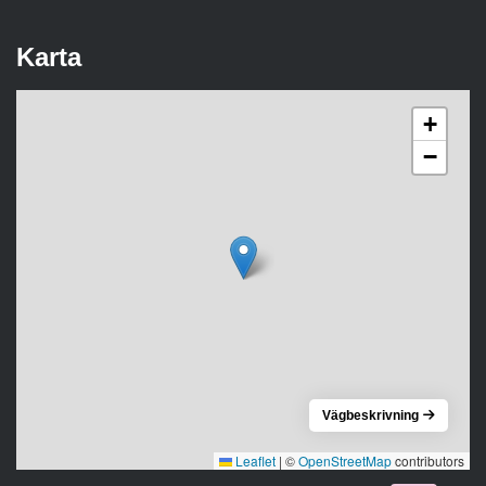
Karta
+
−
Vägbeskrivning
Leaflet
|
©
OpenStreetMap
contributors