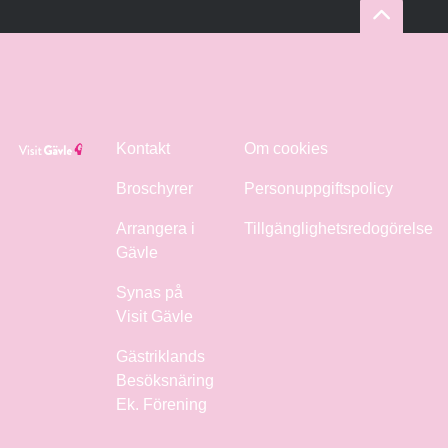
Kontakt
Om cookies
Broschyrer
Personuppgiftspolicy
Arrangera i
Tillgänglighetsredogörelse
Gävle
Synas på
Visit Gävle
Gästriklands
Besöksnäring
Ek. Förening