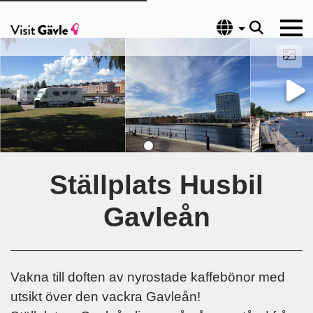
Språk
Ställplats Husbil
Gavleån
Vakna till doften av nyrostade kaffebönor med
utsikt över den vackra Gavleån!