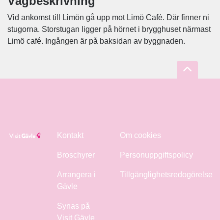
Vägbeskrivning
Vid ankomst till Limön gå upp mot Limö Café. Där finner ni
stugorna. Storstugan ligger på hörnet i brygghuset närmast
Limö café. Ingången är på baksidan av byggnaden.
Kontakt
Om cookies
Broschyrer
Personuppgiftspolicy
Arrangera i
Tillgänglighetsredogörelse
Gävle
Synas på
Visit Gävle