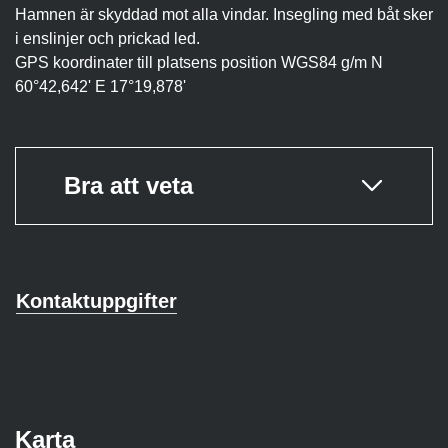
Hamnen är skyddad mot alla vindar. Insegling med båt sker
i enslinjer och prickad led.
GPS koordinater till platsens position WGS84 g/m N
60°42,642ʹ E 17°19,878ʹ
Bra att veta
Kontaktuppgifter
Karta