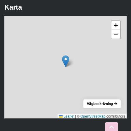
Karta
+
−
Vägbeskrivning
Leaflet
|
©
OpenStreetMap
contributors