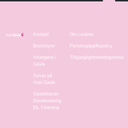
Kontakt
Om cookies
Broschyrer
Personuppgiftspolicy
Arrangera i
Tillgänglighetsredogörelse
Gävle
Synas på
Visit Gävle
Gästriklands
Besöksnäring
Ek. Förening