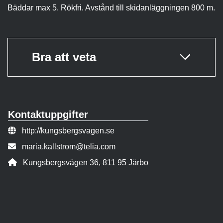
Bäddar max 5. Rökfri. Avstånd till skidanläggningen 800 m.
Bra att veta
Kontaktuppgifter
Webbsida:
http://kungsbergsvagen.se
E-post:
maria.kallstrom@telia.com
Adress:
Kungsbergsvägen 36, 811 95 Järbo