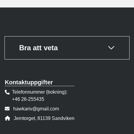
Bra att veta
Kontaktuppgifter
Telefonnummer (bokning)
+46 26-255435
E-post:
hawkariv@gmail.com
Adress:
Jerntorget, 81139 Sandviken