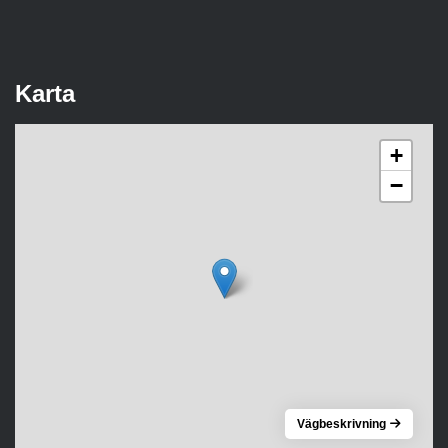
Karta
+
−
Vägbeskrivning