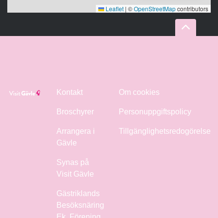
Leaflet
|
©
OpenStreetMap
contributors
Kontakt
Om cookies
Broschyrer
Personuppgiftspolicy
Arrangera i
Tillgänglighetsredogörelse
Gävle
Synas på
Visit Gävle
Gästriklands
Besöksnäring
Ek. Förening