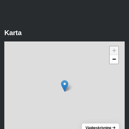
Karta
+
−
Vägbeskrivning