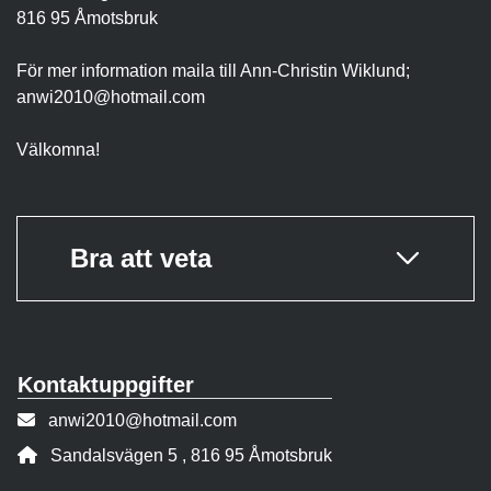
816 95 Åmotsbruk
För mer information maila till Ann-Christin Wiklund;
anwi2010@hotmail.com
Välkomna!
Bra att veta
Kontaktuppgifter
E-post:
anwi2010@hotmail.com
Adress:
Sandalsvägen 5 , 816 95 Åmotsbruk