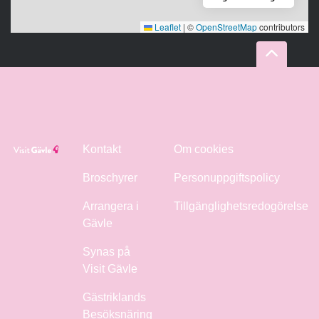
Leaflet
|
©
OpenStreetMap
contributors
Kontakt
Om cookies
Broschyrer
Personuppgiftspolicy
Arrangera i
Tillgänglighetsredogörelse
Gävle
Synas på
Visit Gävle
Gästriklands
Besöksnäring