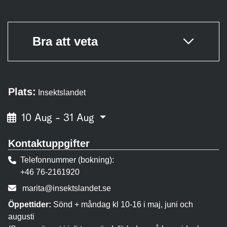
Bra att veta
Plats:
Insektslandet
10 Aug - 31 Aug
Kontaktuppgifter
Telefonnummer (bokning)
+46 76-2161920
E-post:
marita@insektslandet.se
Öppettider:
Sönd + måndag kl 10-16 i maj, juni och
augusti