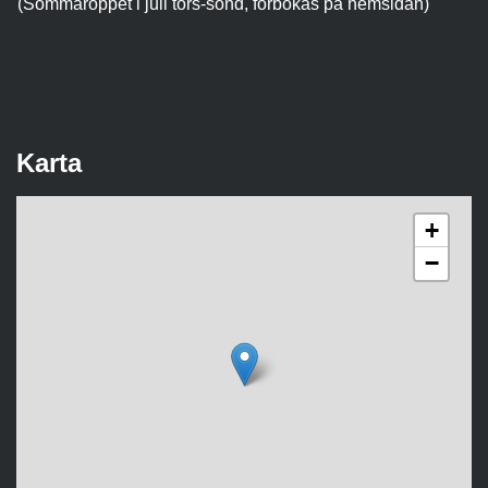
(Sommaröppet i juli tors-sönd, förbokas på hemsidan)
Karta
+
−