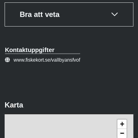
Bra att veta
Kontaktuppgifter
Webbsida:
www.fiskekort.se/vallbyansfvof
Karta
+
−