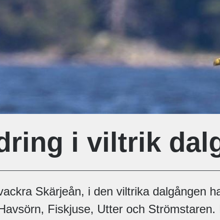
ring i viltrik da
vackra Skärjeån, i den viltrika dalgången h
Havsörn, Fiskjuse, Utter och Strömstaren.