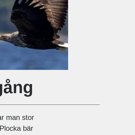
lgång
ar man stor
 Plocka bär