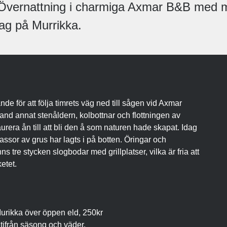
 Övernattning i charmiga Axmar B&B med mö
dag på Murrikka.
de för att följa timrets väg ned till sågen vid Axmar
land annat stenåldern, kolbottnar och flottningen av
aurera ån till att bli den å som naturen hade skapat. Idag
assor av grus har lagts i på botten. Öringar och
ns tre stycken slogbodar med grillplatser, vilka är fria att
etet.
Murikka över öppen eld, 250kr
tifrån säsong och väder.