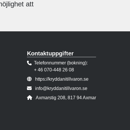
jlighet att
Kontaktuppgifter
Telefonnummer (bokning)
+ 46 070-448 26 08
Webbsida:
https://kryddanitillvaron.se
E-post:
info@kryddanitillvaron.se
Adress:
Axmarstig 208, 817 94 Axmar