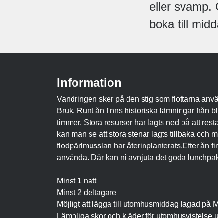
eller svamp.
boka till mid
Information
Vandringen sker på den stig som flottarna använ
Bruk. Runt ån finns historiska lämningar från b
timmer. Stora resurser har lagts ned på att rest
kan man se att stora stenar lagts tillbaka och m
flodpärlmusslan har återinplanterats.Efter ån fin
använda. Där kan ni avnjuta det goda lunchpak
Minst 1 natt
Minst 2 deltagare
Möjligt att lägga till utomhusmiddag lagad på 
Lämpliga skor och kläder för utomhusvistelse u