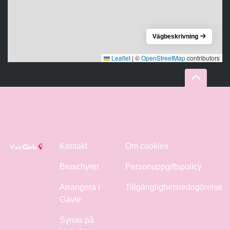
Vägbeskrivning
Leaflet
|
©
OpenStreetMap
contributors
Kontakt
Om cookies
Broschyrer
Personuppgiftspolicy
Arrangera i
Tillgänglighetsredogörelse
Gävle
Synas på