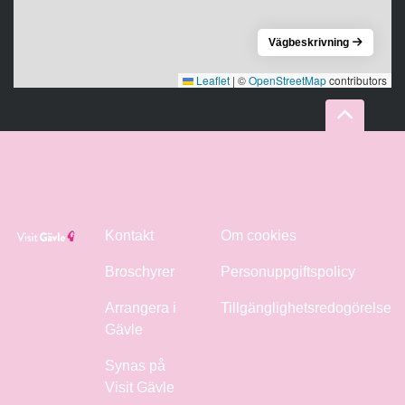
Vägbeskrivning
Leaflet
|
©
OpenStreetMap
contributors
Kontakt
Om cookies
Broschyrer
Personuppgiftspolicy
Arrangera i
Tillgänglighetsredogörelse
Gävle
Synas på
Visit Gävle